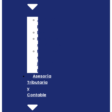
Jubilación
patronal
Desahucio
Beneficios
adicionales
Finiquitos
de
jubilación
patronal
Asesoría
Tributaria
y
Contable