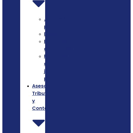
Jubilación
patronal
Desahucio
Beneficios
adicionales
Finiquitos
de
jubilación
patronal
Asesoría
Tributaria
y
Contable