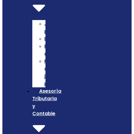
Jubilación
patronal
Desahucio
Beneficios
adicionales
Finiquitos
de
jubilación
patronal
Asesoría
Tributaria
y
Contable