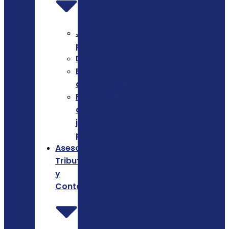
Jubilación
patronal
Desahucio
Beneficios
adicionales
Finiquitos
de
jubilación
patronal
Asesoría
Tributaria
y
Contable